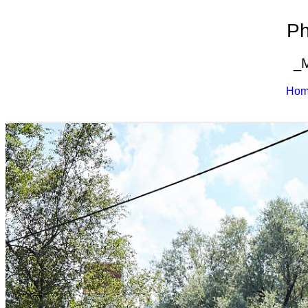
Ph
_
Ho