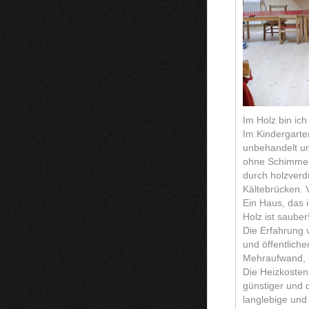
Im Holz bin ic
Im Kindergarte
unbehandelt un
ohne Schimmel 
durch holzverd
Kältebrücken.
Ein Haus, das i
Holz ist sauber
Die Erfahrung 
und öffentlich
Mehraufwand, im
Die Heizkosten
günstiger und
langlebige und 