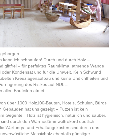
h geborgen.
n kann ich schnaufen! Durch und durch Holz –
d giftfrei – für perfektes Raumklima, atmende Wände
oder Kondensat und für die Umwelt. Kein Schwund
übelten Kreuzlagenaufbau und keine Undichtheiten und
 Verringerung des Risikos auf NULL.
n allen Bauteilen atmet!
!
von über 1000 Holz100-Bauten, Hotels, Schulen, Büros
en Gebäuden hat uns gezeigt – Putzen ist kein
 Gegenteil. Holz ist hygienisch, natürlich und sauber.
 sind durch den Wärmedämmweltrekord deutlich
 die Wartungs- und Erhaltungskosten sind durch das
unverwüstliche Massivholz ebenfalls günstiger.