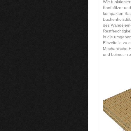
Wie funktionier
Kanthölzer un
kompakten Bau
Buchenholzdübe
des Wandeleme
Restfeuchtigkei
in die umgebend
Einzelteile zu
Mechanische Ho
und Leime – re