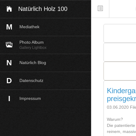
Natürlich Holz 100
M
Mediathek
Photo Album
Gallery Lightbox
N
Natürlich Blog
D
Datenschutz
Kinderga
I
preisgek
Impressum
03.06.2020
Fil
Warum?
Die patentiert
reinem, massi