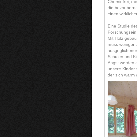
Chemiefrei, met
die bezaubernds
einen wirklich
Eine Studie de
Forschungseinri
Mit Holz gebau
muss weniger ar
ausgeglichener 
Schulen und Ki
Angst werden ab
unsere Kinder z
der sich warm a