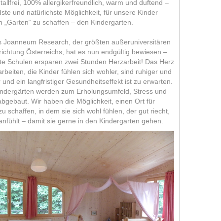
allfrei, 100% allergikerfreundlich, warm und duftend –
te und natürlichste Möglichkeit, für unsere Kinder
en „Garten“ zu schaffen – den Kindergarten.
s Joanneum Research, der größten außeruniversitären
chtung Österreichs, hat es nun endgültig bewiesen –
te Schulen ersparen zwei Stunden Herzarbeit! Das Herz
beiten, die Kinder fühlen sich wohler, sind ruhiger und
und ein langfristiger Gesundheitseffekt ist zu erwarten.
ndergärten werden zum Erholungsumfeld, Stress und
gebaut. Wir haben die Möglichkeit, einen Ort für
u schaffen, in dem sie sich wohl fühlen, der gut riecht,
nfühlt – damit sie gerne in den Kindergarten gehen.